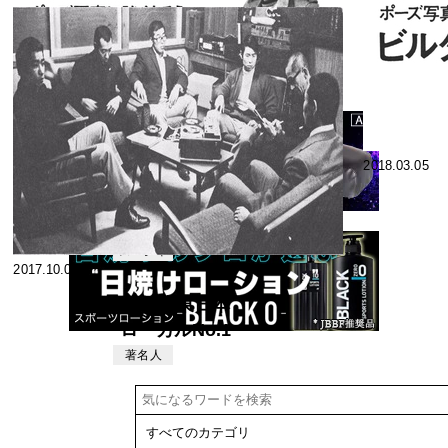
2018.06.18
2018.04.09
ポーズ写真に
強くなろう ビ
ルダー写真講
スペシャ
2018.04.05
2018.03.05
リスト
座《8》
ポーズ写真に
強くなろう ビ
ルダー写真講
スペシャ
2017.10.04
リスト
座《5》
72年度東日本
ローカルNo.1
雑談会コンテ
著名人
スト・ビルダ
ーの
Yesterday