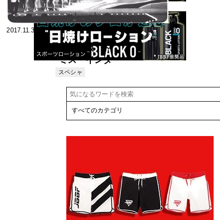
2017.11.30
美の祭典 ～
ミス・インタ
ーナショナ
スペシャ
リスト
ル・ワールド
日本代表退出
大会闇幕 ～