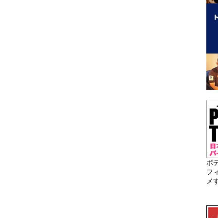
ボ
フ
メ