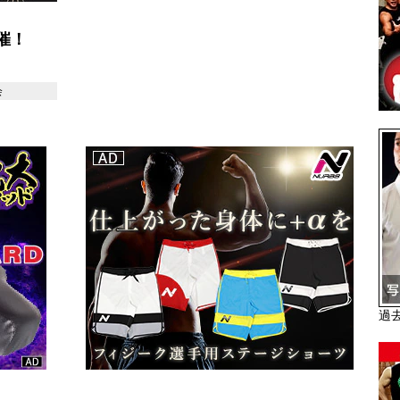
催！
会
過