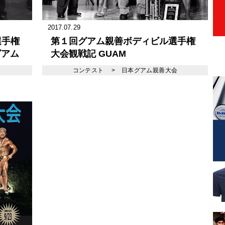
2017.07.29
選手権
第１回グアム親善ボディビル選手権
グアム
大会観戦記 GUAM
INTERNATIONALBODYBUILDING
コンテスト
>
日本グアム親善大会
CHAMPIONSHIPS