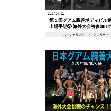
2017.07.31
第１回グアム親善ボディビル
出場手記② 海外大会初参加!!
親善大会挑戦記
スペシャリスト
>
アスリート