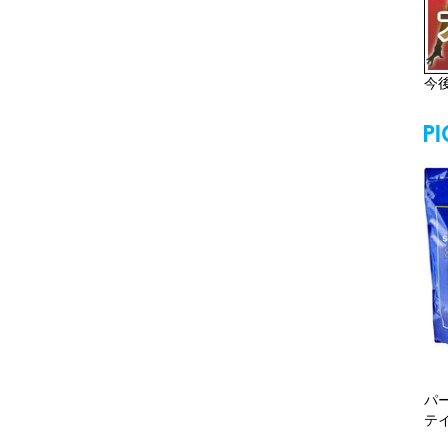
今
パ
テ