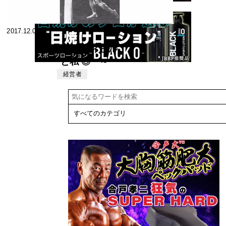
2017.12.06
◎ ボディビル
と私 ◎ ～
筋肉礼賛 ～
経営者