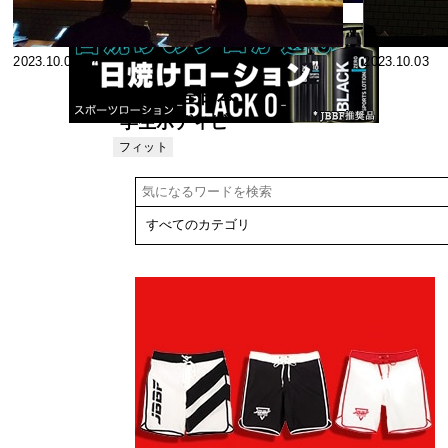
2023.10.07
2023.10.03
第57回 全日本
学生ボディビ
ル選手権大会
フィット
ネス
観戦レポート