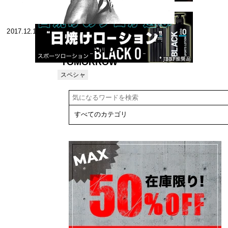
2017.12.14
Mr.JAPAN OF
TOMORROW
明日の☆ミス
スペシャ
リスト
ター日本☆杉
田茂