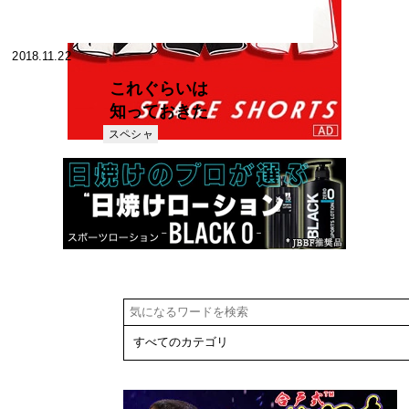
2018.11.22
これぐらいは
知っておきた
い やさしい健
スペシャ
リスト
康シリーズ