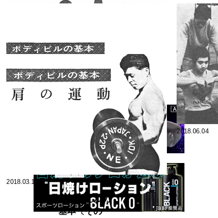
2018.12.26
2018.11.09
なんでもQ&A
お答えします
1982年8月号
スペシャ
2018.08.04
2018.07.17
リスト
なんでもＱ＆
Ａお答えしま
す 1974年4月
スペシャ
2018.07.04
2018.06.04
リスト
号
ボディビルの
基本〔その
13〕 個性的ト
スペシャ
2018.03.10
リスト
レーニングの
要点
ボディビルの
基本〔その