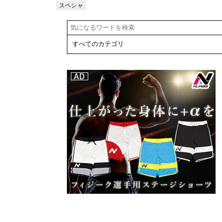
7〕 肩の運
スペシャ
リスト
動