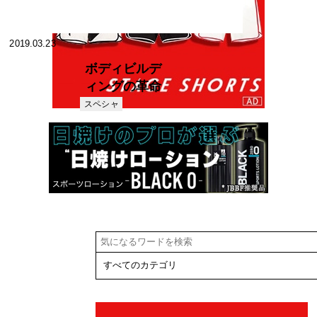
2019.03.23
ボディビルデ
ィングの革命
理論≪その
スペシャ
リスト
7≫ デニス・
デュブライル
の理論