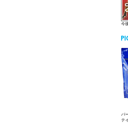
今
パ
テ