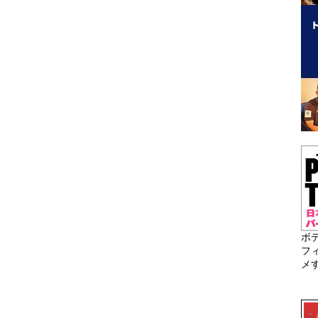
ボ
フ
メ