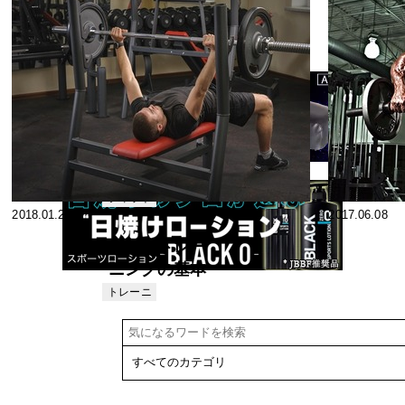
集版★ 水泳選
スペシャ
2018.06.22
2018.05.22
リスト
手とバーベル
運動
JBBAボディ
ビル･テキスト
47 指導者のた
スペシャ
2018.04.09
2018.03.01
リスト
めのからだづ
くりの科学 各
クロスフィッ
論Ⅲ(生理学的
ト代官山のコ
事項) 3.筋
ーチに聞く、
フィット
2018.01.25
2017.06.08
ネス
クロスフィッ
トのメリット
高頻度トレー
ニングの基本
パターンの内
トレーニ
ング
容