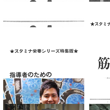
2018.10.19
2018.09.19
ボディビルデ
ィングの革命
理論≪その
スペシャ
2018.09.04
2018.08.10
リスト
2≫ デニス・
デュブライル
なんでもＱ＆
の理論
Ａお答えしま
す 1974年6月
スペシャ
2018.07.31
2018.07.27
リスト
号
なんでもQ&A
お答えします
1978年9月号
スペシャ
2018.07.27
2018.07.22
リスト
★スタミナ栄
養シリーズ特