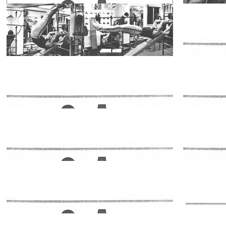
2019.03.04
2018.12.26
Ｑ＆Ａ なんで
もお答えしま
す 1979年8月
スペシャ
2018.12.18
2018.11.29
リスト
号
なんでもQ&A
お答えします
1982年7月号
スペシャ
2018.11.28
2018.11.27
リスト
部分的トレー
ニング法 腹・
腰のトレーニ
スペシャ
2018.11.24
2018.11.08
リスト
ング法
なんでもQ＆A
お答えしま