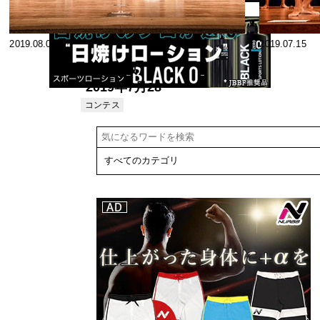
2019.08.07
2019.07.15
【速報版】
2019年7月28
日開催 埼玉県
コンテス
ト
ボディビル選
手権大会