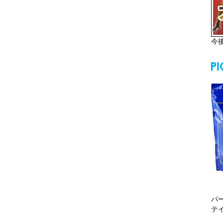
今
パ
テ