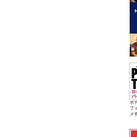
ボ
フ
メ