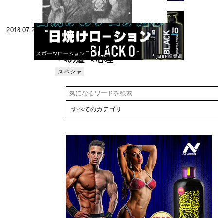
2018.07.26
チャンピオン
への道 ＜心理
学によるトレ
スペシャ
リスト
ーニングの効
果＞ 1976年
3月号