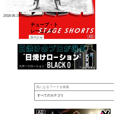
2018.05.15
チューブ・ト
レーニング
器具なしでで
スペシャ
リスト
きるトレーニ
ング