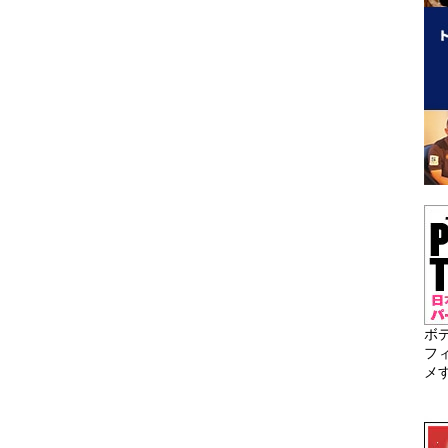
ボ
フ
メ