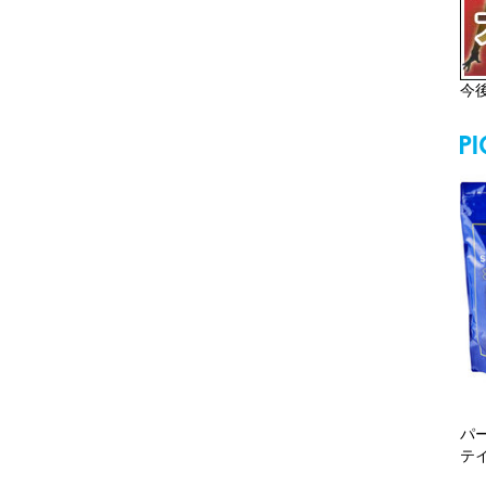
今
パ
テ