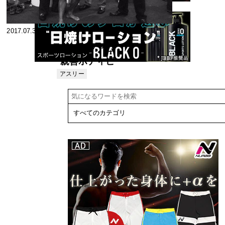
2017.07.31
第１回グアム
親善ボディビ
ル選手権出場
アスリー
ト
手記② 海外大
会初参加!!グ
アム親善大会
挑戦記