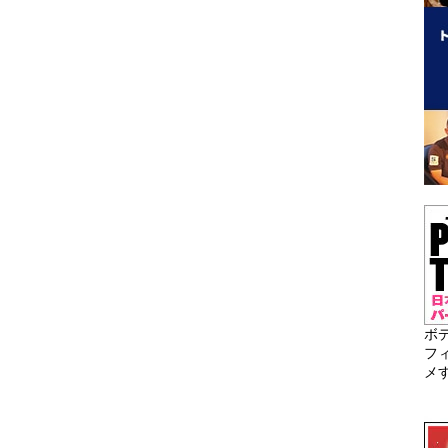
ボ
フ
メ