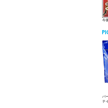
今
パ
テ