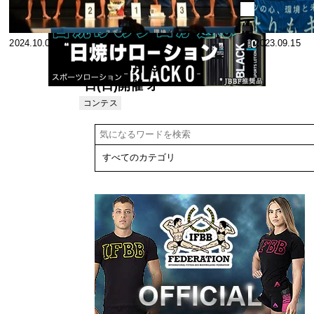
2024.10.01
2023.09.15
2024年9月29
日(日)開催 オ
ールジャパン
コンテス
ト
フィットネス
チャンピオン
シップス
2024【表彰・
結果】