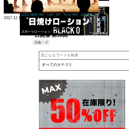
2017.12.13
2017年10月15
日開催 第58回
関東学生ボデ
大会・イ
ベント
ィビル選手権