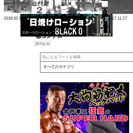
2018.02.16
2017.11.27
’69ミスター京
都コンテス
ト ～’69
スペシャ
リスト
MR.KYOTO
CONTEST ～