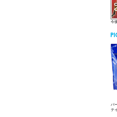
今
パ
テ