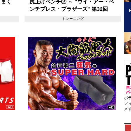
うまく
尻上げベンチ② ～ "ウイ・アー・ベ
ンチプレス・ブラザーズ" 第32回
トレーニング
ボ
フ
メ