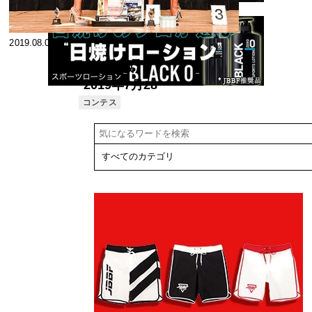
2019.08.07
【速報版】
2019年7月28
日開催 埼玉県
コンテス
ト
フィットネス
オープン選手
権大会