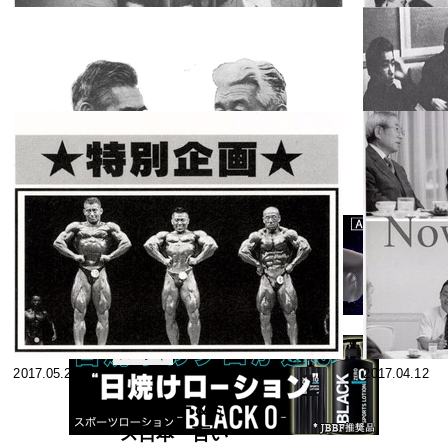
2018.08.28
2018.07.25
＜座談会＞
1976年度
NABBAユニ
スペシャ
2018.02.27
2018.02.18
リスト
バース・コン
テスト 日本ボ
■座談会 お帰
ディビル界の
りなさい！ミ
夢 "世界制
スターベス
スペシャ
2017.12.12
覇”ついに実
2017.10.04
リスト
ト・レッグ
現！！
心そなわざれ
ば 技なりが
たし！
スペシャ
2017.05.23
2017.04.12
リスト
ミスター＆ミ
ス日本 言い