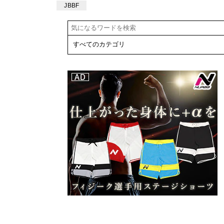
たい放題覆面
JBBF
座談会