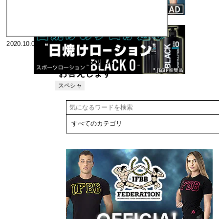
2020.10.02
なんでもQ&A
お答えします
1983年1月号
スペシャ
リスト