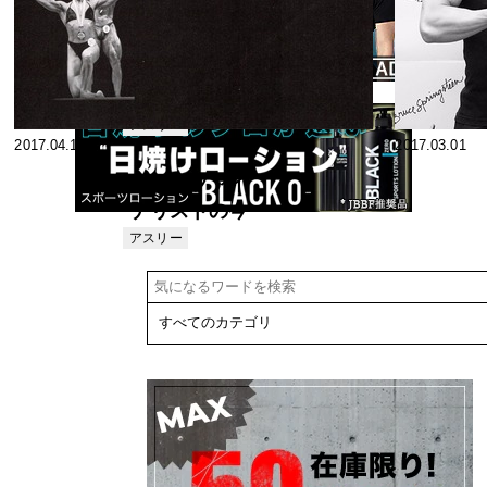
小嶋成子
トレーナ
2017.07.27
2017.04.24
ー
新ナルシスな
奴ら！
Vol.14 間部
アスリー
2017.04.13
2017.03.01
ト
曜子
全日本ファイ
ナリストの今
年の動向 09年
アスリー
ト
JBBFトップ
ビルダーの動
向