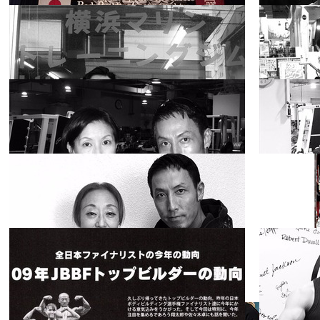
2018.05.10
2017.09.08
新ナルシスな
奴ら！Vol. 29
生稲悦宏
スペシャ
2017.08.29
2017.08.18
リスト
第28回 ジャパ
ンオープン＆
第9回 日本ク
JBBF
2017.08.16
2017.08.04
ラシックボデ
ィビル 大会結
新ナルシスな
果
奴ら！ Vol.19
谷澤一矢
アスリー
2017.07.30
2017.07.28
ト
新ナルシスな
奴ら！ Vol. 15