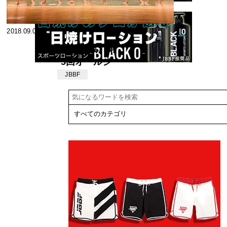
2018.09.05
【速報版】第
5回オールジ
ャパン・メン
JBBF
ズフィジーク
選手権大会、
第4回オール
ジャパン・メ
ンズフィット
ネス選手権大
会結果