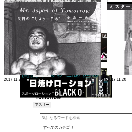
2018.05.21
2018.03.05
小沢幸夫見事
なカム・バッ
ク 第2回ミス
スペシャ
2017.12.12
2017.11.22
リスト
ター関東コン
テスト
第２回"ミスタ
ー東日本"小林
淳選手の手に
スペシャ
2017.11.22
2017.11.20
リスト
Mr.Japan of
Tomorrow
～ 明日の“ ミ
アスリー
ト
スター日本 ”
～