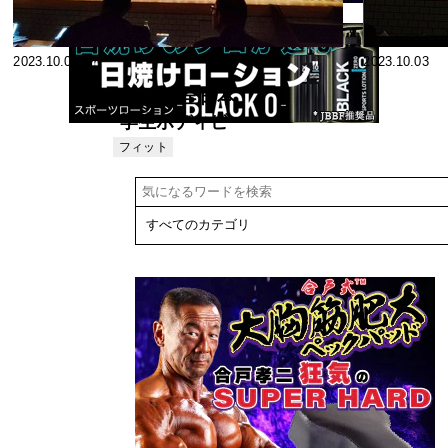
2023.10.07
2023.10.03
第57回 全日本
学生ボディビ
ル選手権大会
フィット
ネス
観戦レポート