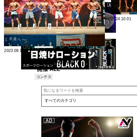
2024.10.09
2024.10.01
【表彰・結
果】2024年10
月6日(日)開催
コンテス
2023.09.17
ト
JBBFグラン
ドチャンピオ
2023年9月10日
ンシプス2024/
開催 ALL
第70回 日本
JAPAN
コンテス
男子ボディビ
ト
FITNESS
ル選手権大会/
CHAMPIONSHIPS
第42回 日本
2023【結果】
女子フィジー
ク選手権大会