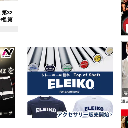
 第32
権,第
選手権
過