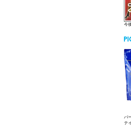
今
パ
テ