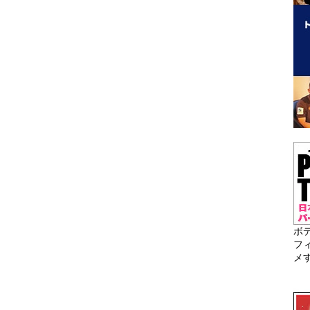
ボ
フ
メ