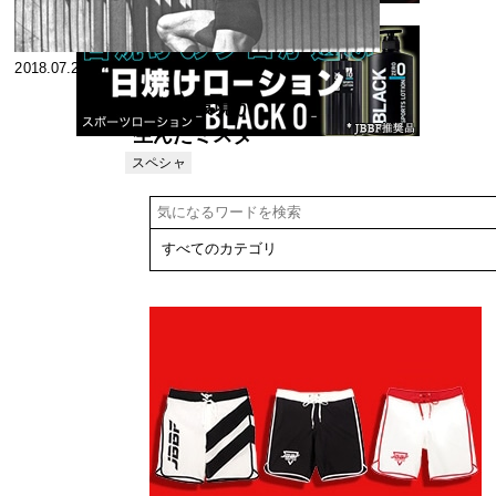
2018.07.26
熱意と環境が
生んだミスタ
ー日本 吉村選
スペシャ
リスト
手の型破りト
レーニング法