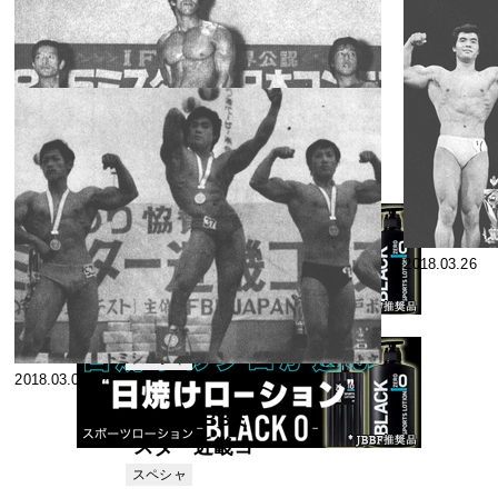
ャンピオンシ
スペシャ
2018.04.12
2018.04.10
リスト
ップス 森田富
美雄(和歌山)
'74 IFBBミス
近畿を獲得
ター近畿コン
テスト
スペシャ
2018.03.30
2018.03.30
リスト
’74IFBBミス
ター・アジ
ア・コンテス
スペシャ
2018.03.27
2018.03.26
リスト
ト
’75ＩＦＢＢミ
スター東日本
コンテスト 渡
スペシャ
2018.03.07
リスト
辺好夫選手
（群馬・前
第3回IFBBミ
橋）が圧勝
スター近畿コ
ンテスト
スペシャ
リスト