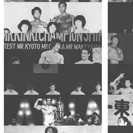
2019.10.25
2019.04.01
IFBB1980ミ
スター関東チ
ャンピオンシ
スペシャ
2018.07.27
2018.07.13
リスト
ップス
トップ・スタ
ーの素顔 坂口
賢三選手の1
スペシャ
2018.07.08
2018.07.03
リスト
日
1977年度ミス
ター千葉コン
テスト
スペシャ
2018.07.01
2018.05.27
リスト
第6回IFBBミ
スター近畿チ