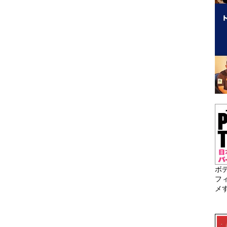
ボ
フ
メ