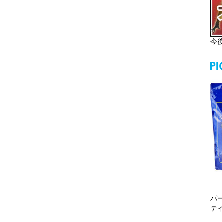
今
パ
テ