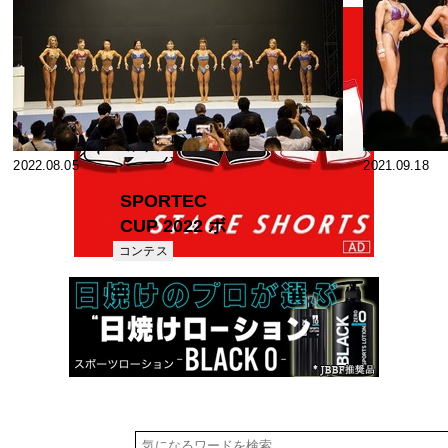
2023.09.15
2022.09.21
2023年9月9日開
催 ALL JAPAN
MASTERS
コンテス
2022.08.05
2021.09.18
ト
FITNESS
CHAMPIONSHIPS
SPORTEC
2023【結果】
CUP 2022 ボ
ディフィット
コンテス
ト
ネス【画像44
枚】