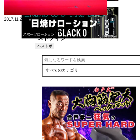
2017.11.28
【速報版】ベ
ストフィジー
ク・ジャパン
ベストボ
ディ・ジ
&ベストビキ
ャパン
ニ・ジャパ
ン、モデルジ
ャパン 2017
大会結果