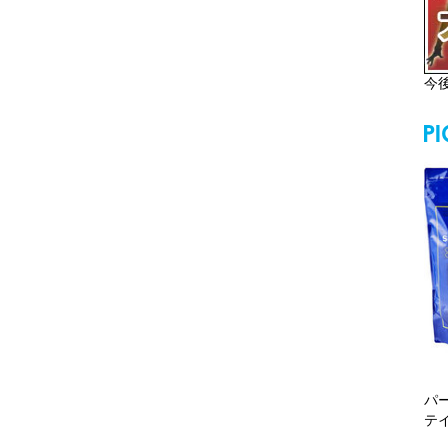
今
パ
テ