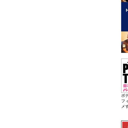
ボ
フ
メ