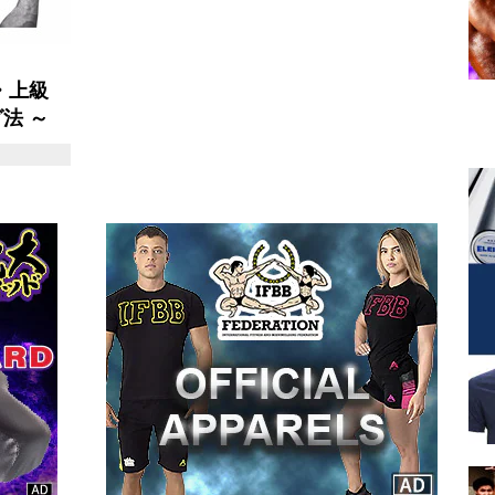
・上級
法 ～