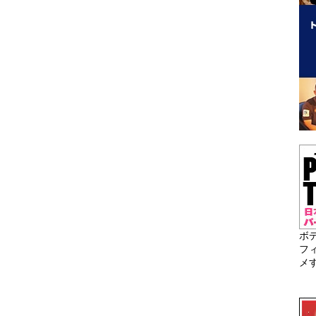
ボ
フ
メ