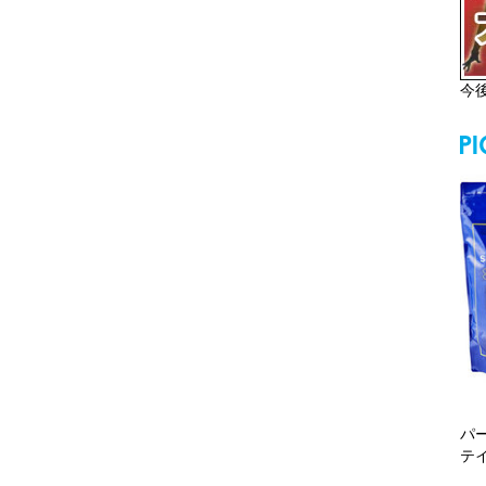
今
パ
テ