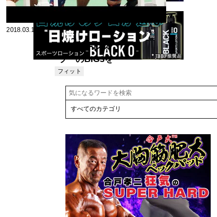
2018.03.12
スーパーレス
ラーのBIG3を
伸ばすための
フィット
ネス
秘密の特訓