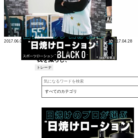
ー 佐藤 晃一
2017 講演
体操/トランポ
フィット
2017.12.08
Scott
2017.06.08
ネス
リン #1 フィ
Caulfield
ジカル強化編
トップ選手の
ナショナルチ
トレーニング
ームフィジカ
"トランポリ
フィット
2017.06.02
ルコーチ 泉建
2017.04.28
ネス
ン" #1技術編
史
ナショナルチ
木場克己 怪
ーム監督 中田
我を減らし、
大輔
パフォーマン
トレーナ
ー
スを高める
奥深きインナ
ーマッスルの
世界 #1