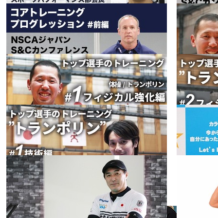
2020.11.03
2018.03.19
plankpad プ
ランクパッド
キッズ〜アス
ショッピ
2018.03.16
2018.02.07
ング
リートまで
家で体幹強
トップ選手の
化 ヨーロッ
トレーニン
パで大人気
グ ”バスケッ
フィット
2018.02.02
アプリを使っ
2017.12.25
ネス
トボール” #1
て楽しく家ト
日本バスケッ
コアトレーニ
レ
トボール協会
ングプログレ
スポーツパフ
ッション #前
フィット
2017.12.19
ォーマンス部
2017.12.15
ネス
編 NSCAジャ
会長 アスレチ
パンS&Cカン
トップ選手の
ックトレーナ
ファレンス
トレーニング