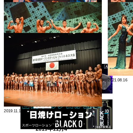
2022.12.17
2022.09.13
2022年11月27
日開催 第3回
ストリクトカ
フィット
2022.08.17
2021.10.11
ネス
ール選手権/第
2回バトルオ
2022年8月7日
ブバイセプス
(日)開催 ボデ
選手権 男子の
ィビルジュニ
コンテス
2021.08.19
部
2021.08.16
ト
ア選手権大会
70kg以下級
2021年8月8日
【画像210
開催 第32回
枚】
ジャパンオー
ボディギ
2019.11.18
ャラリー
プン選手権大
会【クラシッ
【速報版】
クフィジー
2019年11月4