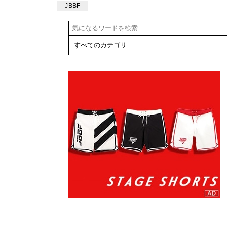
ク】
日開催 全日本
JBBF
学生フィジー
ク・北区オー
プン大会
NO.1