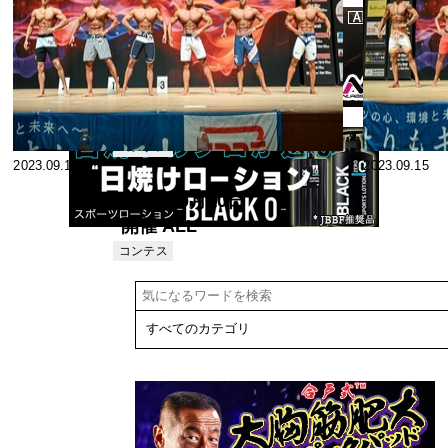
2024.10.01
2024.07.23
2024年9月29
日(日)開催 オ
ールジャパン
コンテス
2023.09.17
2023.09.15
ト
フィットネス
チャンピオン
2023年9月10日
シップス
開催 ALL
2024【表彰・
JAPAN
コンテス
結果】
ト
FITNESS
CHAMPIONSHIPS
2023【結果】