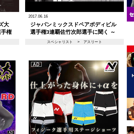
2017.06.16
ズ大
ジャパンミックスドペアボディビル
選手権
選手権3連覇佐竹次郎選手に聞く ～
Healthy Bodybuilding Style いつま
スペシャリスト
>
アスリート
でも若く、格好良くあるためには ～