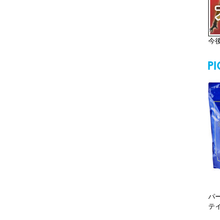
今
パ
テ