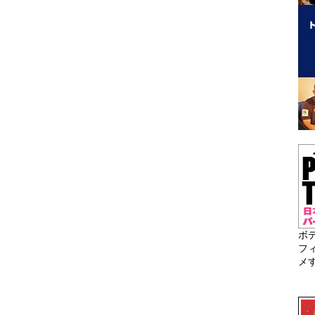
ボ
フ
メ