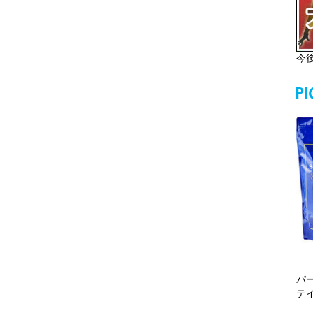
今
パ
テ