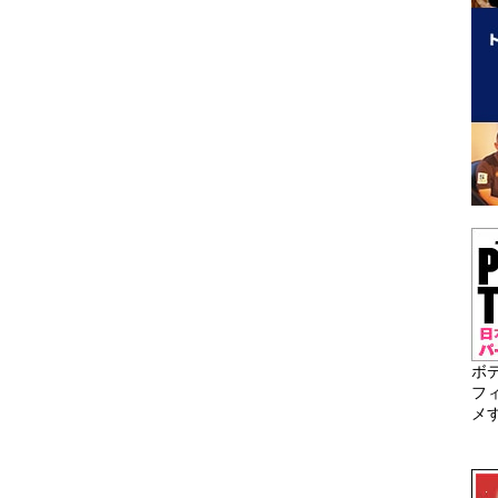
ボ
フ
メ