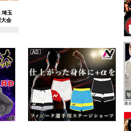
 埼玉
権大会
過