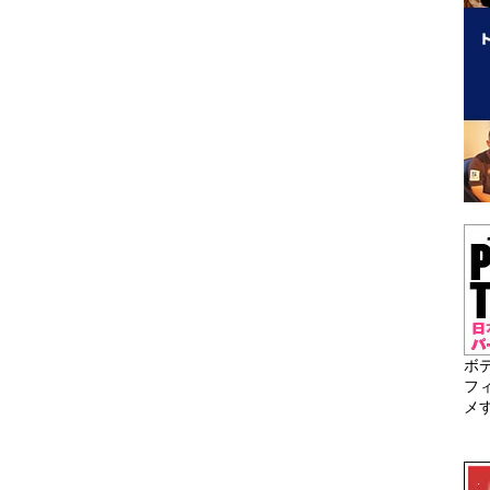
ボ
フ
メ