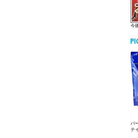
今
パ
テ