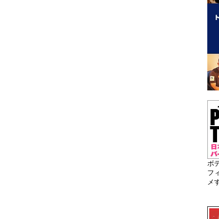
ボ
フ
メ