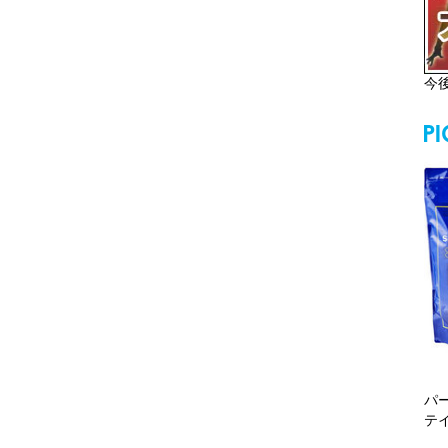
今
パ
テ