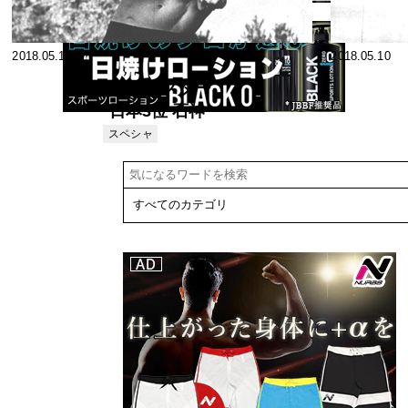
2018.05.12
2018.05.10
1971ミスター
日本3位 石神
日出喜選手の
スペシャ
リスト
トレーニング
法