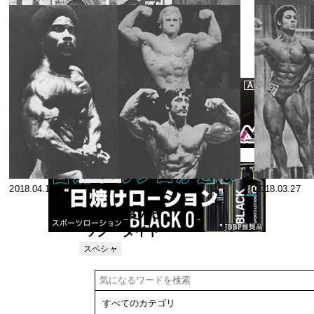
2018.11.27
2018.10.01
★内外一流選
手の食事作戦
⑤★ ロビー・
スペシャ
2018.08.30
2018.06.29
リスト
ロビンソンの
食事法
有名ジム、一
流ビルダーを
訪ねて アメ
スペシャ
2018.04.13
2018.03.27
リスト
リカ３ヵ月の
旅 ＜５＞
1978年度のビ
ッグ・タイト
ルを手にした
スペシャ
リスト
男たち