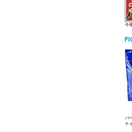
今
パ
テ