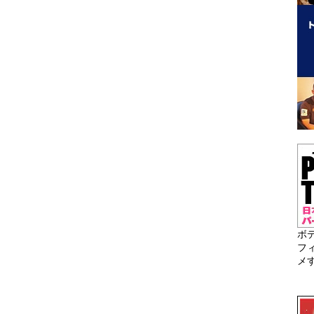
ボ
フ
メ